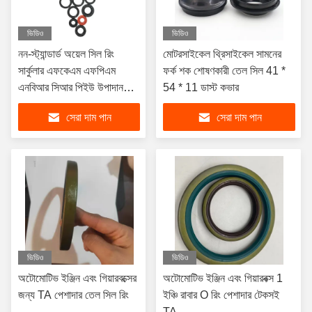
ভিডিও
ভিডিও
নন-স্ট্যান্ডার্ড অয়েল সিল রিং
মোটরসাইকেল থ্রিসাইকেল সামনের
সার্কুলার এফকেএম এফপিএম
ফর্ক শক শোষণকারী তেল সিল 41 *
এনবিআর সিআর পিইউ উপাদান
54 * 11 ডাস্ট কভার
কাস্টম প্রয়োজনের জন্য
সেরা দাম পান
সেরা দাম পান
ভিডিও
ভিডিও
অটোমোটিভ ইঞ্জিন এবং গিয়ারবক্সের
অটোমোটিভ ইঞ্জিন এবং গিয়ারবক্স 1
জন্য TA পেশাদার তেল সিল রিং
ইঞ্চি রাবার O রিং পেশাদার টেকসই
TA