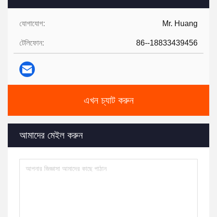
যোগাযোগ:
Mr. Huang
টেলিফোন:
86--18833439456
এখন চ্যাট করুন
আমাদের মেইল ​​করুন