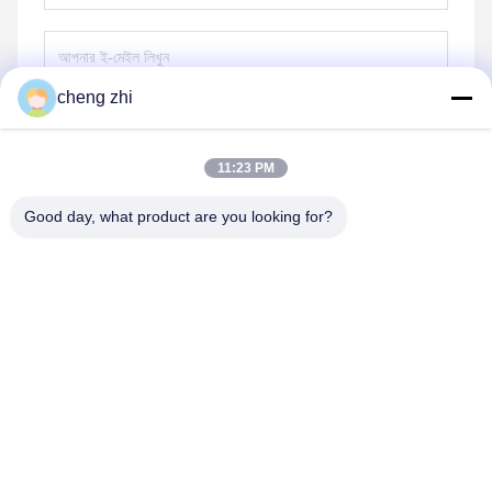
cheng zhi
পাঠান
11:23 PM
Good day, what product are you looking for?
Xingtai Chengzhi Seals Co., Ltd.
Huanghe@cnchengzhi.cn
86--18833439456
হুয়াংকুন, পিংসিয়াং কাউন্টি