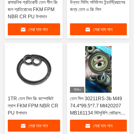
রাসায়নিক প্রতিরোধী তেল সীল রিং
উন্নত সিলিং সলিউশন ইন্ডাস্ট্রিয়ালের
জল প্রতিরোধের FKM FPM
জন্য তেল ও রিং সিল
NBR CR PU উপাদান
সেরা দাম পান
সেরা দাম পান
ভিডিও
1TR তেল সিল রিং কম্পোজিট
তেল সিল 30211RS-3b M49
ল্যাপ FKM FPM NBR CR
74.4*99.5*7.7 Mt420207
PU উপাদান
MB161134 মিটসুবিশি মোটরসের
জন্য
সেরা দাম পান
সেরা দাম পান