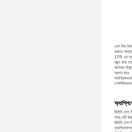
তেল সিল হিস
কমাতে সাহায
1TR এর প্রধা
পছন্দ করে ত
আপনার স্ট্যান
প্রদান করে.
সামগ্রিকভাব
স্পেসিফিকেশন 
অ্যাপ্লি
জিইবি তেল সি
পারে,এটি উচ্
জিইবি তেল সি
অ্যাপ্লিকেশন