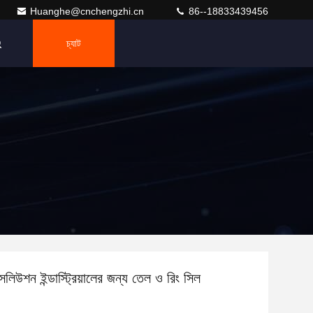
Huanghe@cnchengzhi.cn
86--18833439456
চ্যাট
সলিউশন ইন্ডাস্ট্রিয়ালের জন্য তেল ও রিং সিল