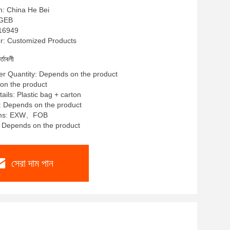
in: China He Bei
: GEB
1/16949
: Customized Products
র্তাবলী
r Quantity: Depends on the product
 on the product
ails: Plastic bag + carton
: Depends on the product
rms: EXW、FOB
y: Depends on the product
সেরা দাম পান