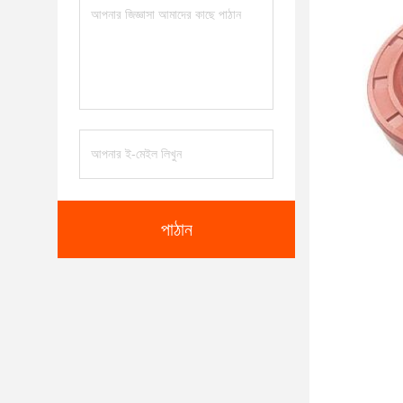
পাঠান