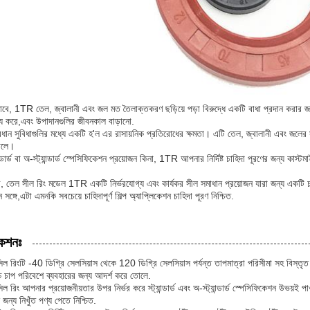
াবে, 1TR তেল, জ্বালানী এবং জল মত তৈলাক্তকরণ ছড়িয়ে পড়া বিরুদ্ধে একটি বাধা প্রদান করার জ
্য করে,এবং উপাদানগুলির জীবনকাল বাড়ানো.
ন সুবিধাগুলির মধ্যে একটি হ'ল এর রাসায়নিক প্রতিরোধের ক্ষমতা। এটি তেল, জ্বালানী এবং জলের সং
োলে।
্ডার্ড বা অ-স্ট্যান্ডার্ড স্পেসিফিকেশন প্রয়োজন কিনা, 1TR আপনার নির্দিষ্ট চাহিদা পূরণের জন্য কাস্ট
ে, তেল সীল রিং মডেল 1TR একটি নির্ভরযোগ্য এবং কার্যকর সীল সমাধান প্রয়োজন যারা জন্য একটি চ
সঙ্গে,এটা এমনকি সবচেয়ে চাহিদাপূর্ণ শিল্প অ্যাপ্লিকেশন চাহিদা পূরণ নিশ্চিত.
কেশনঃ
ল রিংটি -40 ডিগ্রি সেলসিয়াস থেকে 120 ডিগ্রি সেলসিয়াস পর্যন্ত তাপমাত্রা পরিসীমা সহ বিস্তৃ
চ চাপ পরিবেশে ব্যবহারের জন্য আদর্শ করে তোলে.
ল রিং আপনার প্রয়োজনীয়তার উপর নির্ভর করে স্ট্যান্ডার্ড এবং অ-স্ট্যান্ডার্ড স্পেসিফিকেশন উভয়ই প
 জন্য নিখুঁত পণ্য পেতে নিশ্চিত.