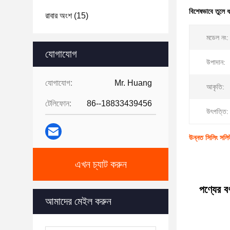
বিশেষভাবে তুলে 
রাবার অংশ
(15)
মডেল নং:
যোগাযোগ
উপাদান:
যোগাযোগ:
Mr. Huang
আকৃতি:
টেলিফোন:
86--18833439456
উৎপত্তি:
উন্নত সিলিং সলিউ
এখন চ্যাট করুন
পণ্যের বর্
আমাদের মেইল ​​করুন