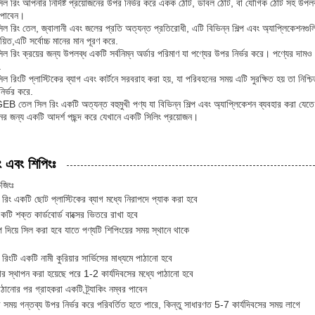
িল রিং আপনার নির্দিষ্ট প্রয়োজনের উপর নির্ভর করে একক ঠোঁট, ডাবল ঠোঁট, বা যৌগিক ঠোঁট সহ উপ
 পাবেন।
িল রিং তেল, জ্বালানী এবং জলের প্রতি অত্যন্ত প্রতিরোধী, এটি বিভিন্ন শিল্প এবং অ্যাপ্লিকে
য়িত,এটি সর্বোচ্চ মানের মান পূরণ করে.
ল রিং ক্রয়ের জন্য উপলব্ধ একটি সর্বনিম্ন অর্ডার পরিমাণ যা পণ্যের উপর নির্ভর করে। পণ্যের দামও
.
ল রিংটি প্লাস্টিকের ব্যাগ এবং কার্টনে সরবরাহ করা হয়, যা পরিবহনের সময় এটি সুরক্ষিত হয় তা নি
ির্ভর করে.
EB তেল সিল রিং একটি অত্যন্ত বহুমুখী পণ্য যা বিভিন্ন শিল্প এবং অ্যাপ্লিকেশন ব্যবহার করা যেত
নের জন্য একটি আদর্শ পছন্দ করে যেখানে একটি সিলিং প্রয়োজন।
ং এবং শিপিংঃ
েজিংঃ
রিং একটি ছোট প্লাস্টিকের ব্যাগ মধ্যে নিরাপদে প্যাক করা হবে
একটি শক্ত কার্ডবোর্ড বাক্সের ভিতরে রাখা হবে
েপ দিয়ে সিল করা হবে যাতে পণ্যটি শিপিংয়ের সময় স্থানে থাকে
রিংটি একটি নামী কুরিয়ার সার্ভিসের মাধ্যমে পাঠানো হবে
ডার স্থাপন করা হয়েছে পরে 1-2 কার্যদিবসের মধ্যে পাঠানো হবে
াঠানোর পর গ্রাহকরা একটি ট্র্যাকিং নম্বর পাবেন
 সময় গন্তব্য উপর নির্ভর করে পরিবর্তিত হতে পারে, কিন্তু সাধারণত 5-7 কার্যদিবসের সময় লাগে