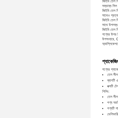
জিইবি তেল স
সম্ভাব্য সিল
জিইবি তেল স
সাথেও প্রত্য
জিইবি তেল সি
সাথে উপলব্ধ
জিইবি তেল সি
পণ্যের উপর ন
উপসংহারে, G
অ্যাপ্লিকেশ
প্যাকেজি
পণ্যের প্যাক
তেল সীল 
ব্যাগটি 
বক্সটি ট
শিপিং:
তেল সীল 
পণ্য অর্
পণ্যটি প
ডেলিভারি