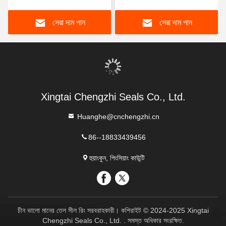
16 20
সেরা দাম পান
সেরা দাম পান
Xingtai Chengzhi Seals Co., Ltd.
Huanghe@cnchengzhi.cn
86--18833439456
হুয়াংকুন, পিংসিয়াং কাউন্টি
চীন ভালো মানের তেল সীল রিং সরবরাহকারী। কপিরাইট © 2024-2025 Xingtai
Chengzhi Seals Co., Ltd. . সমস্ত অধিকার সংরক্ষিত.