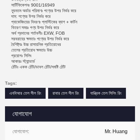
সার্টিফিকেশনঃ 9001/16949
ন্যূনতম অর্ডার পরিমাণঃ পণ্যের উপর নির্ভর করে
দাম: পণ্যের উপর নির্ভর করে
প্যাকেজিংয়ের বিবরণঃ প্লাস্টিকের ব্যাগ + কার্টন
বিতরণ সময়ঃ পণ্য উপর নির্ভর করে
অর্থ প্রদানের শর্তাবলীঃ EXW, FOB
সরবরাহের ক্ষমতাঃ পণ্যের উপর নির্ভর করে
বৈশিষ্ট্যঃ উচ্চ রাসায়নিক প্রতিরোধের
তেলের প্রতিরোধ ক্ষমতাঃ উচ্চ
প্রয়োগঃ সিলিং
আকারঃ স্ট্যান্ডার্ড
ঠোঁটঃ একক ঠোঁট/ডাবল ঠোঁট/সমষ্টি ঠোঁট
Tags:
এনবিআর তেল সীল রিং
রাবার তেল সীল রিং
যান্ত্রিক তেল সিলিং রিং
যোগাযোগ
যোগাযোগ:
Mr. Huang