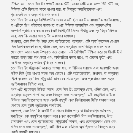
নিশ্চিত করা. তেল সিল রিং পণ্যটি একক ঠোঁট, ডাবল ঠোঁট এবং কম্পোজিট ঠোঁট সহ
বিভিন্ন ঠোঁট বিকল্পের সাথে পাওয়া যায়, যা বিস্তৃত অ্যাপ্লিকেশন এবং
প্রয়োজনীয়তার জন্য পরিবেশন করে।
তেল সিল রিং এর মূল বৈশিষ্ট্যগুলির মধ্যে একটি হ'ল এর উচ্চ রাসায়নিক প্রতিরোধের,
যা এটিকে শিল্প পরিবেশে সাধারণত পাওয়া বিভিন্ন রাসায়নিক এবং দ্রাবকগুলির
সংস্পর্শে প্রতিরোধ করতে দেয়।এই বৈশিষ্ট্যটি সিলের দীর্ঘায়ু এবং স্থায়িত্ব নিশ্চিত
করে, এমনকি কঠোর অপারেটিং অবস্থার মধ্যেও।
উপরন্তু, তেল সিল রিং উচ্চ তেল প্রতিরোধের প্রস্তাব, এটি অ্যাপ্লিকেশন যেখানে
সিল তৈলাক্তকরণ তেল, খনিজ তেল, এবং অন্যান্য তেল ভিত্তিক তরল সঙ্গে
যোগাযোগ আসে জন্য উপযুক্ত করে তোলে।এই বৈশিষ্ট্যটি নিশ্চিত করে যে সীলটি দীর্ঘ
সময়ের জন্য তার অখণ্ডতা এবং কার্যকারিতা বজায় রাখে, যা তেলের ফুটো এবং
মেশিনের সম্ভাব্য ক্ষতির ঝুঁকি হ্রাস করে।
তেল সিল রিং স্ট্যান্ডার্ড আকারে পাওয়া যায়, যা বিভিন্ন সরঞ্জাম এবং যন্ত্রপাতি জন্য
সঠিক ফিট খুঁজে পাওয়া সহজ করে তোলে। এটি অটোমোবাইল, উত্পাদন, বা অন্যান্য
শিল্পে ব্যবহৃত হয় কিনা,স্ট্যান্ডার্ড আকারের সামঞ্জস্যতা এবং প্রয়োজন হলে সহজ
প্রতিস্থাপন নিশ্চিত করে.
যখন এটি প্রযোজ্য মিডিয়া আসে, তেল সিল রিং তৈলাক্ত তেল, খনিজ তেল, এবং
অন্যান্য অনুরূপ পদার্থ সহ তরল বিস্তৃত সঙ্গে সামঞ্জস্যপূর্ণ।এই বহুমুখিতা এটিকে
বিভিন্ন অ্যাপ্লিকেশনের জন্য একটি বহুমুখী এবং নির্ভরযোগ্য সিলিং সমাধান করে
যেখানে তেল ফুটো প্রতিরোধ অপরিহার্য.
সংক্ষেপে, তেল সিল রিং একটি উচ্চ মানের সিলিং পণ্য যা নির্ভরযোগ্য কর্মক্ষমতা,
স্থায়িত্ব এবং বহুমুখিতা প্রদান করে।এবং কম্পোজিট লিপ কনফিগারেশন, উচ্চ
রাসায়নিক এবং তেল প্রতিরোধের, স্ট্যান্ডার্ড আকার, এবং তৈলাক্তকরণ তেল এবং
খনিজ তেল সঙ্গে সামঞ্জস্যপূর্ণ, এটি শিল্প এবং যান্ত্রিক অ্যাপ্লিকেশন বিস্তৃত জন্য
একটি বহুমুখী সমাধান।