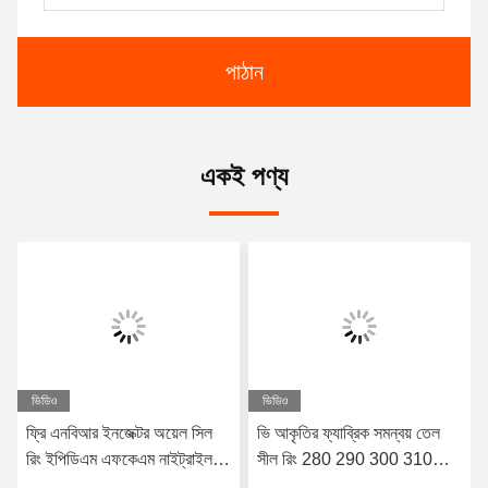
পাঠান
একই পণ্য
ভিডিও
ভিডিও
ফ্রি এনবিআর ইনজেক্টর অয়েল সিল
ভি আকৃতির ফ্যাব্রিক সমন্বয় তেল
রিং ইপিডিএম এফকেএম নাইট্রাইল
সীল রিং 280 290 300 310
কাঁচা ও রিং
315 X 310 315 320 X 15