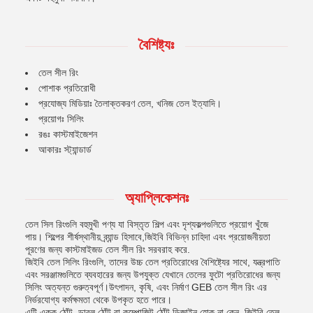
বৈশিষ্ট্যঃ
তেল সীল রিং
পোশাক প্রতিরোধী
প্রযোজ্য মিডিয়াঃ তৈলাক্তকরণ তেল, খনিজ তেল ইত্যাদি।
প্রয়োগঃ সিলিং
রঙঃ কাস্টমাইজেশন
আকারঃ স্ট্যান্ডার্ড
অ্যাপ্লিকেশনঃ
তেল সিল রিংগুলি বহুমুখী পণ্য যা বিস্তৃত শিল্প এবং দৃশ্যকল্পগুলিতে প্রয়োগ খুঁজে
পায়। শিল্পের শীর্ষস্থানীয় ব্র্যান্ড হিসাবে,জিইবি বিভিন্ন চাহিদা এবং প্রয়োজনীয়তা
পূরণের জন্য কাস্টমাইজড তেল সীল রিং সরবরাহ করে.
জিইবি তেল সিলিং রিংগুলি, তাদের উচ্চ তেল প্রতিরোধের বৈশিষ্ট্যের সাথে, যন্ত্রপাতি
এবং সরঞ্জামগুলিতে ব্যবহারের জন্য উপযুক্ত যেখানে তেলের ফুটো প্রতিরোধের জন্য
সিলিং অত্যন্ত গুরুত্বপূর্ণ।উৎপাদন, কৃষি, এবং নির্মাণ GEB তেল সীল রিং এর
নির্ভরযোগ্য কর্মক্ষমতা থেকে উপকৃত হতে পারে।
এটি একক ঠোঁট, ডাবল ঠোঁট বা কম্পোজিট ঠোঁট ডিজাইন হোক না কেন, জিইবি তেল