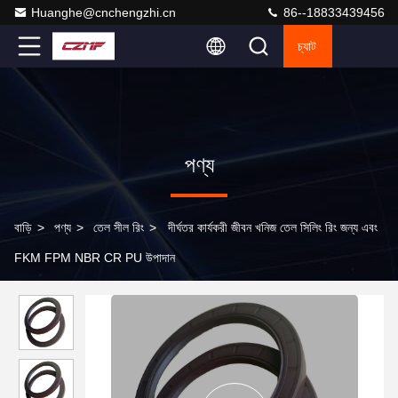
Huanghe@cnchengzhi.cn
86--18833439456
চ্যাট
পণ্য
বাড়ি
>
পণ্য
>
তেল সীল রিং
>
দীর্ঘতর কার্যকরী জীবন খনিজ তেল সিলিং রিং জন্য এবং
FKM FPM NBR CR PU উপাদান