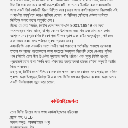
সিল রিং সরবরাহ করে যা পরিধান-প্রতিরোধী, যা তাদের ইনস্টল করা সরঞ্জামগুলির
জন্য একটি দীর্ঘ কার্যকরী জীবন নিশ্চিত করে।রঙের জন্য কাস্টমাইজেশন বিকল্পগুলি এই
পণ্যগুলির বহুমুখিতা আরও বাড়িয়ে তোলে, যা বিভিন্ন মেশিনের সেটআপগুলিতে
নির্বিঘ্নে সংহত করার অনুমতি দেয়।
চীনের হে বেয়ে নির্মিত, জিইবি তেল সিল রিংগুলি 9001/16949 এর মতো
শংসাপত্রের সাথে আসে, যা গ্রাহকদের উত্পাদনের সময় মান এবং মান মেনে চলার
আশ্বাস দেয়।প্যাকেজিং বিবরণ প্লাস্টিকের ব্যাগ এবং কার্টন অন্তর্ভুক্ত, পরিবহন
এবং সঞ্চয় করার সময় পর্যাপ্ত সুরক্ষা প্রদান করে।
এক্সডব্লিউ এবং এফওবির মতো নমনীয় অর্থ প্রদানের শর্তাবলীর মাধ্যমে গ্রাহকরা
তাদের সংগ্রহের প্রয়োজনের জন্য সবচেয়ে উপযুক্ত বিকল্পটি বেছে নেওয়ার সুবিধা
পান।জিইবি তেল সীল রিংগুলির ন্যূনতম অর্ডার পরিমাণ এবং মূল্য নির্দিষ্ট পণ্যের
প্রয়োজনীয়তার উপর নির্ভর করে পরিবর্তিত হয়গ্রাহকরা তাদের চাহিদা অনুযায়ী অর্ডার
দিতে পারবেন।
এছাড়াও, জিইবি তেল সিলিংয়ের সরবরাহ ক্ষমতা এবং সরবরাহের সময় গ্রাহকের চাহিদা
পূরণের জন্য উপযুক্ত,দীর্ঘস্থায়ী এবং দক্ষ সিলিং সমাধান খুঁজছেন ব্যবসার জন্য তাদের
একটি নির্ভরযোগ্য পছন্দ করে তোলে.
কাস্টমাইজেশনঃ
তেল সিলিং রিংয়ের জন্য পণ্য কাস্টমাইজেশন পরিষেবাঃ
ব্র্যান্ড নাম: GEB
মডেল নম্বরঃ কাস্টমাইজড পণ্য
উৎপত্তিস্থল: চীন