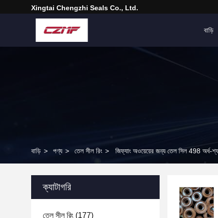
Xingtai Chengzhi Seals Co., Ltd.
বাড়ি
বাড়ি
>
পণ্য
>
তেল সীল রিং
>
জিফ্যাং অওয়েয়ের জন্য তেল সিল 498 অর
ক্যাটাগরি
তেল সীল রিং
(177)