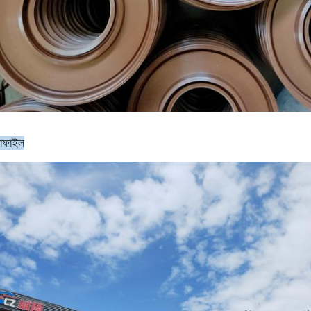
রোফাইল