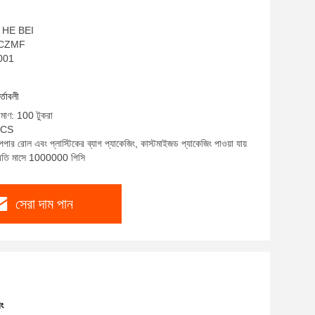
ীন HE BEI
ম: CZMF
9001
র্তাবলী
রিমাণ: 100 টুকরা
 PCS
েপার রোল এবং প্লাস্টিকের ব্যাগ প্যাকেজিং, কাস্টমাইজড প্যাকেজিং পাওয়া যায়
প্রতি মাসে 1000000 পিসি
সেরা দাম পান
ং