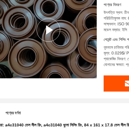
পণ্যের বিবরণ
উৎপত্তি স্থল: চ
পরিচিতিমুলক না
সাক্ষ্যদান: ISO 
মডেল নম্বার: ইসি
পেমেন্ট এবং শিপিং শ
ন্যূনতম চাহিদার প
মূল্য: 0.029$/
প্যাকেজিং বিবরণ: প
যোগানের ক্ষমতা: 
পণ্যের বর্ণনা
ধরা:
a4c31040 তেল সীল রিং
,
a4c31040 ধুলো সিলিং রিং
,
84 x 161 x 17.8 তেল সীল রি