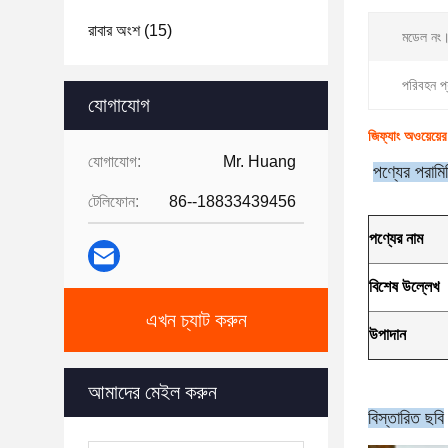
রাবার অংশ
(15)
মডেল নং
পরিবহন প
যোগাযোগ
জিফ্যাং অওয়েয
যোগাযোগ:
Mr. Huang
পণ্যের পরামি
টেলিফোন:
86--18833439456
পণ্যের নাম
বিশেষ উল্লেখ
এখন চ্যাট করুন
উপাদান
আমাদের মেইল ​​করুন
বিস্তারিত ছবি