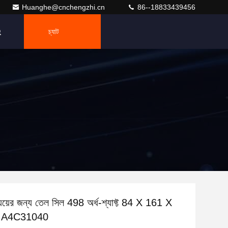
Huanghe@cnchengzhi.cn
86--18833439456
চ্যাট
়েয়ের জন্য তেল সিল 498 অর্ধ-শ্যাফ্ট 84 X 161 X
6 A4C31040