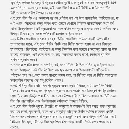
অ্যাপ্লিকেশনগুলির জন্য উপযুক্ত যেখানে ফুটো এবং দূষণ রোধ করা গুরুত্বপূর্ণ।শিল্প
যন্ত্রপাতি, বা অন্যান্য সরঞ্জাম, এই তেল সীল রিং একটি টাইট এবং নিরাপদ সীল
নিশ্চিত অভ্যন্তরীণ উপাদান রক্ষা করতে.
এই তেল সীল রিং এর অন্যতম প্রধান বৈশিষ্ট্য হল এর উচ্চ রাসায়নিক প্রতিরোধের, যা
এটি এমন পরিবেশের জন্য আদর্শ করে তোলে যেখানে বিভিন্ন রাসায়নিকের সংস্পর্শে
আসা উদ্বেগজনক।এই প্রতিরোধের ফলে কঠিন অবস্থার মধ্যেও সিলটি কার্যকর এবং
দীর্ঘস্থায়ী থাকে, যা সরঞ্জামগুলির জীবনকাল বাড়িয়ে তোলে।
-৪০ ডিগ্রি সেলসিয়াস থেকে +১২৫ ডিগ্রি সেলসিয়াস পর্যন্ত একটি অপারেটিং
তাপমাত্রার সাথে, এই তেল সিলিং রিংটি তার সিলিং ক্ষমতা হ্রাস না করে বিস্তৃত
তাপমাত্রা পরিবর্তনের প্রতিরোধের জন্য ডিজাইন করা হয়েছে।অত্যন্ত ঠান্ডা বা উচ্চ
তাপের পরিবেশে, এই তেল সীল রিং তার কর্মক্ষমতা বজায় রাখে, নির্ভরযোগ্য সীল
সমাধান প্রদান করে।
তাপমাত্রা প্রতিরোধের পাশাপাশি, এই তেল সিলিং রিং উচ্চ গতির অ্যাপ্লিকেশনের
জন্যও উপযুক্ত।এই সীল তৈরিতে ব্যবহৃত নকশা এবং উপকরণগুলি এটিকে উচ্চ
গতিতেও তার অখণ্ডতা বজায় রাখতে সক্ষম করে, যা নিশ্চিত করে যে সিলিং অপারেশন
চলাকালীন কার্যকর এবং স্থিতিশীল থাকে।
একটি শীর্ষস্থানীয় রাবার সিল প্রস্তুতকারকের দ্বারা নির্মিত, এই তেল সিল রিংটি
শিল্পের মান এবং গ্রাহকের প্রত্যাশা পূরণের জন্য কঠোর মান নিয়ন্ত্রণ প্রক্রিয়াগুলির
মধ্য দিয়ে যায়।নির্ভুল প্রকৌশল এবং তার উত্পাদন বিস্তারিত মনোযোগ প্রতিটি তেল
সীল রিং ধারাবাহিক এবং নির্ভরযোগ্য কর্মক্ষমতা প্রদান নিশ্চিত.
এই তেল সীল রিংটি শ্যাফ্ট, বিয়ারিং বা অন্যান্য উপাদানগুলি সিল করার জন্য ব্যবহার
করা হয় কিনা, দূষণকারী, তরল এবং অন্যান্য বাহ্যিক উপাদানগুলির বিরুদ্ধে একটি
নিরাপদ এবং কার্যকর বাধা প্রদান করে।এর বহুমুখী নকশা এবং শক্তিশালী নির্মাণ এটি
বিভিন্ন শিল্প জুড়ে বিভিন্ন সীল অ্যাপ্লিকেশন জন্য একটি নির্ভরযোগ্য পছন্দ করে
তোলে.