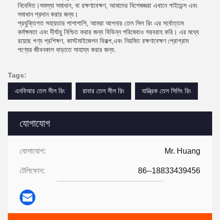
নিবেদিত।সমস্যা সমাধান, বা রক্ষণাবেক্ষণ, আমাদের বিশেষজ্ঞরা এখানে গাইডেন্স এবং
সমাধান প্রদান করার জন্য।
প্রযুক্তিগত সহায়তার পাশাপাশি, আমরা আপনার তেল সিল রিং এর সর্বোত্তম
কর্মক্ষমতা এবং দীর্ঘায়ু নিশ্চিত করার জন্য বিভিন্ন পরিষেবাও সরবরাহ করি। এর মধ্যে
রয়েছে পণ্য প্রশিক্ষণ, কাস্টমাইজেশন বিকল্প,এবং নিয়মিত রক্ষণাবেক্ষণ প্রোগ্রাম
পণ্যের জীবনকাল বাড়াতে সাহায্য করার জন্য.
Tags:
এনবিআর তেল সীল রিং
রাবার তেল সীল রিং
যান্ত্রিক তেল সিলিং রিং
যোগাযোগ
যোগাযোগ:
Mr. Huang
টেলিফোন:
86--18833439456