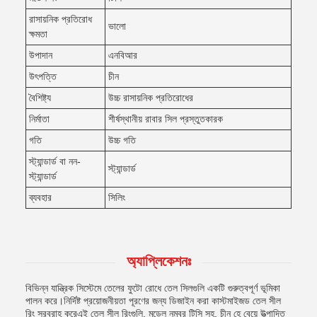
রাসায়নিক প্রতিরোধ
ভালো
ক্ষমতা
উপাদান
এনবিআর
উৎপত্তি
চীন
বৈশিষ্ট্য
উচ্চ রাসায়নিক প্রতিরোধের
নির্মাতা
শীর্ষস্থানীয় রাবার সিল প্রস্তুতকারক
গতি
উচ্চ গতি
স্ট্যান্ডার্ড বা নন-
স্ট্যান্ডার্ড
স্ট্যান্ডার্ড
ব্যবহার
সিলিং
অ্যাপ্লিকেশনঃ
বিভিন্ন যান্ত্রিক সিস্টেমে তেলের ফুটো রোধে তেল সিলগুলি একটি গুরুত্বপূর্ণ ভূমিকা
পালন করে।নির্দিষ্ট প্রয়োজনীয়তা পূরণের জন্য ডিজাইন করা কাস্টমাইজড তেল সীল
রিং সরবরাহ করেএই তেল সীল রিংগুলি, মডেল নম্বর টিসি সহ, চীন হে বেয়ে উত্পাদিত