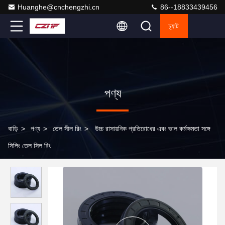
Huanghe@cnchengzhi.cn
86--18833439456
চ্যাট
পণ্য
বাড়ি
>
পণ্য
>
তেল সীল রিং
>
উচ্চ রাসায়নিক প্রতিরোধের এবং ভাল কর্মক্ষমতা সঙ্গে
সিলিং তেল সিল রিং