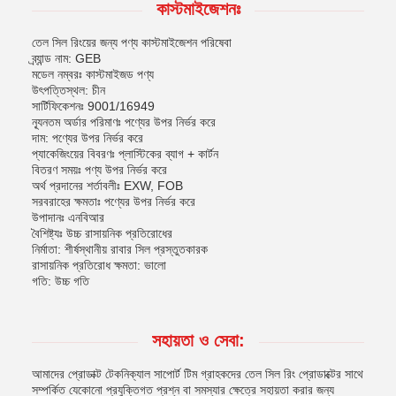
কাস্টমাইজেশনঃ
তেল সিল রিংয়ের জন্য পণ্য কাস্টমাইজেশন পরিষেবা
ব্র্যান্ড নাম: GEB
মডেল নম্বরঃ কাস্টমাইজড পণ্য
উৎপত্তিস্থল: চীন
সার্টিফিকেশনঃ 9001/16949
ন্যূনতম অর্ডার পরিমাণঃ পণ্যের উপর নির্ভর করে
দাম: পণ্যের উপর নির্ভর করে
প্যাকেজিংয়ের বিবরণঃ প্লাস্টিকের ব্যাগ + কার্টন
বিতরণ সময়ঃ পণ্য উপর নির্ভর করে
অর্থ প্রদানের শর্তাবলীঃ EXW, FOB
সরবরাহের ক্ষমতাঃ পণ্যের উপর নির্ভর করে
উপাদানঃ এনবিআর
বৈশিষ্ট্যঃ উচ্চ রাসায়নিক প্রতিরোধের
নির্মাতা: শীর্ষস্থানীয় রাবার সিল প্রস্তুতকারক
রাসায়নিক প্রতিরোধ ক্ষমতা: ভালো
গতি: উচ্চ গতি
সহায়তা ও সেবা:
আমাদের প্রোডাক্ট টেকনিক্যাল সাপোর্ট টিম গ্রাহকদের তেল সিল রিং প্রোডাক্টের সাথে
সম্পর্কিত যেকোনো প্রযুক্তিগত প্রশ্ন বা সমস্যার ক্ষেত্রে সহায়তা করার জন্য