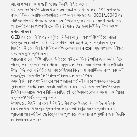
হয়, যা গুণমান এবং সাশ্রয়ী মূল্যের উভয়ই নিশ্চিত করে।
এই তেল সিল রিংগুলি তাদের উচ্চ গতির ক্ষমতা এবং স্ট্যান্ডার্ড স্পেসিফিকেশনগুলির
কারণে বিভিন্ন অ্যাপ্লিকেশনগুলিতে ব্যাপকভাবে ব্যবহৃত হয়।9001/16949 এর
সার্টিফিকেশন এই পণ্যগুলির গুণমান এবং নির্ভরযোগ্যতার আরও প্রমাণ দেয়গ্রাহকরা
আন্তর্জাতিক মান পূরণকারী তেল সীল রিং সরবরাহের জন্য জিইবি-র উপর আস্থা
রাখতে পারেন।
GEB এর তেল সিলিং এর বহুমুখিতা বিভিন্ন অনুষ্ঠান এবং পরিস্থিতিতে তাদের
উপযুক্ত করে তোলে। এটি অটোমোবাইল, শিল্প যন্ত্রপাতি, বা অন্যান্য যান্ত্রিক
সিস্টেম,এই তেল সিল রিং সিলিং অ্যাপ্লিকেশন মধ্যে excel, সুষ্ঠু অপারেশন নিশ্চিত
এবং তেল ফুটো প্রতিরোধ।
গ্রাহকরা তাদের নির্দিষ্ট চাহিদার ভিত্তিতে এই তেল সিল রিংগুলির জন্য অর্ডার দিতে
পারেন, কারণ ন্যূনতম অর্ডার পরিমাণ, মূল্য এবং বিতরণ সময় পণ্যের প্রয়োজনীয়তার
উপর নির্ভর করে পরিবর্তিত হয়।প্যাকেজিংয়ের বিবরণ, যা প্লাস্টিকের ব্যাগ এবং কার্টন
অন্তর্ভুক্ত, তেল সীল রিং নিরাপদ পরিবহন এবং সঞ্চয় নিশ্চিত।
এক্সডব্লিউ এবং এফওবির মতো অর্থ প্রদানের শর্তাবলীর সাথে গ্রাহকদের সবচেয়ে
সুবিধাজনক বিকল্পটি বেছে নেওয়ার নমনীয়তা রয়েছে। এই তেল সিল রিংগুলির জন্য
জিইবির সরবরাহের ক্ষমতা বিভিন্ন চাহিদা মেটাতে উপযুক্ত,তাদের ব্যবসা এবং শিল্পের
জন্য একটি নির্ভরযোগ্য পছন্দ করে.
উপসংহারে, জিইবি এর তেল সিলিং রিং, চীন থেকে উদ্ভূত, উচ্চ গতির যান্ত্রিক
সিস্টেমগুলিতে সিলিং অ্যাপ্লিকেশনের জন্য একটি নিখুঁত সমাধান প্রদান করে।
গ্রাহকরা আন্তর্জাতিক শ্রেষ্ঠত্বের মান পূরণ করে এমন মানের পণ্যগুলির জন্য জিইবি-
তে নির্ভর করতে পারেন.