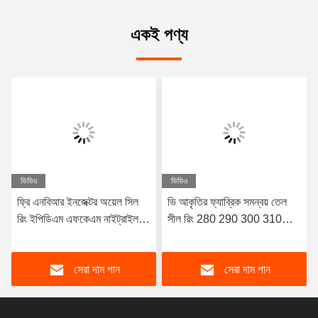
একই পণ্য
ভিডিও
ভিডিও
ফ্রি এনবিআর ইনজেক্টর অয়েল সিল
ভি আকৃতির ফ্যাব্রিক সমন্বয় তেল
রিং ইপিডিএম এফকেএম নাইট্রাইল
সীল রিং 280 290 300 310
কাঁচা ও রিং
315 X 310 315 320 X 15
16 20
সেরা দাম পান
সেরা দাম পান