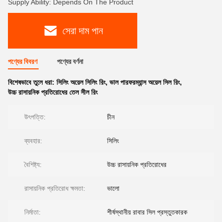
Supply Ability: Depends On The Product
সেরা দাম পান
পণ্যের বিবরণ
পণ্যের বর্ণনা
বিশেষভাবে তুলে ধরা:
সিলিং অয়েল সিলিং রিং
,
ভাল পারফরম্যান্স অয়েল সিল রিং
,
উচ্চ রাসায়নিক প্রতিরোধের তেল সীল রিং
উৎপত্তি:
চীন
ব্যবহার:
সিলিং
বৈশিষ্ট্য:
উচ্চ রাসায়নিক প্রতিরোধের
রাসায়নিক প্রতিরোধ ক্ষমতা:
ভালো
নির্মাতা:
শীর্ষস্থানীয় রাবার সিল প্রস্তুতকারক