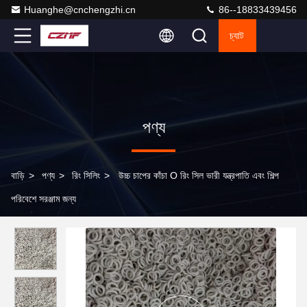
Huanghe@cnchengzhi.cn
86--18833439456
চ্যাট
পণ্য
বাড়ি
>
পণ্য
>
রিং সিলিং
>
উচ্চ চাপের কাঁচা O রিং সিল ভারী যন্ত্রপাতি এবং শিল্প
পরিবেশে সরঞ্জাম জন্য