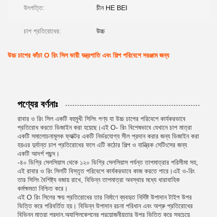
উৎপত্তি:
চীন HE BEI
চাপ প্রতিরোধের:
উচ্চ
উচ্চ চাপের কাঁচা O রিং সিল ভারী যন্ত্রপাতি এবং শিল্প পরিবেশে সরঞ্জাম জন্য
পণ্যের বর্ণনাঃ
রাবার ও রিং সিল একটি বহুমুখী সিলিং পণ্য যা উচ্চ চাপের পরিবেশে কার্যকরভাবে
প্রতিরোধ করতে ডিজাইন করা হয়েছে।এই O- রিং বিশেষভাবে যেখানে চাপ মাত্রা
একটি সমালোচনামূলক ফ্যাক্টর একটি নির্ভরযোগ্য সীল প্রদান করার জন্য ডিজাইন করা
হয়এর দুর্দান্ত চাপ প্রতিরোধের ফলে এটি কঠোর শিল্প ও যান্ত্রিক সেটিংসের জন্য
একটি আদর্শ পছন্দ।
-৪০ ডিগ্রি সেলসিয়াস থেকে ১২০ ডিগ্রি সেলসিয়াস পর্যন্ত তাপমাত্রার পরিসীমা সহ,
এই রাবার ও রিং সিলটি বিস্তৃত পরিবেশে কার্যকরভাবে কাজ করতে পারে।এই ও-রিং
তার সিলিং বৈশিষ্ট্য বজায় রাখে, বিভিন্ন তাপমাত্রা অবস্থার মধ্যে ধারাবাহিক
কর্মক্ষমতা নিশ্চিত করে।
এই O রিং সিলের ক্ষয় প্রতিরোধের তার নির্মাণে ব্যবহৃত নির্দিষ্ট উপাদান টাইপ উপর
ভিত্তি করে পরিবর্তিত হয়। বিভিন্ন উপাদান রচনা পরিধান এবং অশ্রু প্রতিরোধের
বিভিন্ন মাত্রা প্রদান,অ্যাপ্লিকেশনের প্রয়োজনীয়তার উপর ভিত্তি করে সবচেয়ে