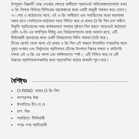
উপযুক্ত বিকল্পটি বেছে নেওয়ার ক্ষেত্রে নমনীয়তা প্রদানএই অভিযোজনযোগ্যতা রবার
ও রিং সিলকে বিভিন্ন সিলিংয়ের প্রয়োজনের জন্য একটি বহুমুখী সমাধান করে তোলে।
৭০ শোর এ কঠোরতার সাথে, এই ও-রিং নমনীয়তা এবং স্থায়িত্বের মধ্যে ভারসাম্য
বজায় রাখে।সর্বোত্তম কঠোরতা স্তর নিশ্চিত করে যে রাবার O রিং সিল চাপ অধীনে
বিকৃতি প্রতিরোধের সময় কার্যকরভাবে সমন্বয় পৃষ্ঠতল সিল করতে পারেনএই কঠোরতা
রেটিং ও-রিং এর সামগ্রিক দীর্ঘায়ু এবং নির্ভরযোগ্যতার জন্য অবদান রাখে, এটি
দীর্ঘমেয়াদী ব্যবহারের জন্য একটি নির্ভরযোগ্য সিলিং সমাধান তৈরি করে।
চীনের হেবেই থেকে আসা এই রাবার ও রিং সিল এই অঞ্চলে উৎপাদিত পণ্যগুলির সাথে
যুক্ত গুণমান এবং নির্ভুলতার প্রতিফলন।চীনের উৎপাদন শিল্পের দক্ষতা ও কারিগরি
দক্ষতা এই ও-রিং এর নকশা এবং কর্মক্ষমতাতে স্পষ্ট।, এটি নিশ্চিত করে যে এটি
উচ্চতর অ্যাপ্লিকেশনগুলির জন্য প্রত্যাশিত কঠোর মানগুলি পূরণ করে।
বৈশিষ্ট্যঃ
O-RING: রাবার O রিং সিল
কম্প্রেশনঃ উচ্চ
উৎপত্তিঃ চীন হে বে
চাপ: উচ্চ
স্থায়িত্ব: দীর্ঘস্থায়ী
পণ্যঃ পণ্য প্রতিরোধী