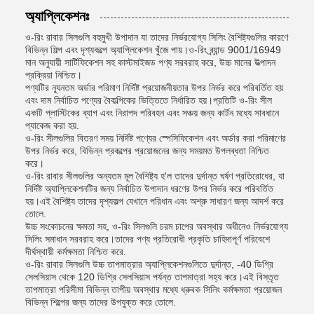
অ্যাপ্লিকেশনঃ
ও-রিং রাবার সিলগুলি বহুমুখী উপাদান যা তাদের নির্ভরযোগ্য সিলিং বৈশিষ্ট্যগুলির কারণে
বিভিন্ন শিল্প এবং দৃশ্যকল্পে অ্যাপ্লিকেশন খুঁজে পায়।ও-রিং ব্র্যান্ড 9001/16949
মান অনুযায়ী সার্টিফিকেশন সহ কাস্টমাইজড পণ্য সরবরাহ করে, উচ্চ মানের উত্পাদন
প্রক্রিয়া নিশ্চিত।
পণ্যটির ন্যূনতম অর্ডার পরিমাণ নির্দিষ্ট প্রয়োজনীয়তার উপর নির্ভর করে পরিবর্তিত হয়
এবং দাম নির্বাচিত পণ্যের বৈকল্পিকের ভিত্তিতে নির্ধারিত হয়।প্রতিটি ও-রিং সীল
একটি প্লাস্টিকের ব্যাগ এবং নিরাপদ পরিবহন এবং সঞ্চয় জন্য কার্টন মধ্যে সাবধানে
প্যাকেজ করা হয়.
ও-রিং সীলগুলির বিতরণ সময় নির্দিষ্ট পণ্যের স্পেসিফিকেশন এবং অর্ডার করা পরিমাণের
উপর নির্ভর করে, বিভিন্ন প্রকল্পের প্রয়োজনের জন্য সময়মত উপলব্ধতা নিশ্চিত
করে।
ও-রিং রাবার সীলগুলির অন্যতম মূল বৈশিষ্ট্য হ'ল তাদের দুর্দান্ত ঘর্ষণ প্রতিরোধের, যা
নির্দিষ্ট অ্যাপ্লিকেশনটির জন্য নির্বাচিত উপাদান ধরণের উপর নির্ভর করে পরিবর্তিত
হয়।এই বৈশিষ্ট্য তাদের দৃশ্যকল্প যেখানে পরিধান এবং অশ্রু সাধারণ জন্য আদর্শ করে
তোলে.
উচ্চ সংকোচনের ক্ষমতা সহ, ও-রিং সিলগুলি চরম চাপের অবস্থার অধীনেও নির্ভরযোগ্য
সিলিং সমাধান সরবরাহ করে।তাদের পণ্য প্রতিরোধী প্রকৃতি চাহিদাপূর্ণ পরিবেশে
দীর্ঘস্থায়ী কর্মক্ষমতা নিশ্চিত করে.
ও-রিং রাবার সিলগুলি উচ্চ তাপমাত্রার অ্যাপ্লিকেশনগুলিতে দুর্দান্ত, -40 ডিগ্রি
সেলসিয়াস থেকে 120 ডিগ্রি সেলসিয়াস পর্যন্ত তাপমাত্রা সহ্য করে।এই বিস্তৃত
তাপমাত্রা পরিসীমা বিভিন্ন তাপীয় অবস্থার মধ্যে ধ্রুবক সিলিং কর্মক্ষমতা প্রয়োজন
বিভিন্ন শিল্পের জন্য তাদের উপযুক্ত করে তোলে.