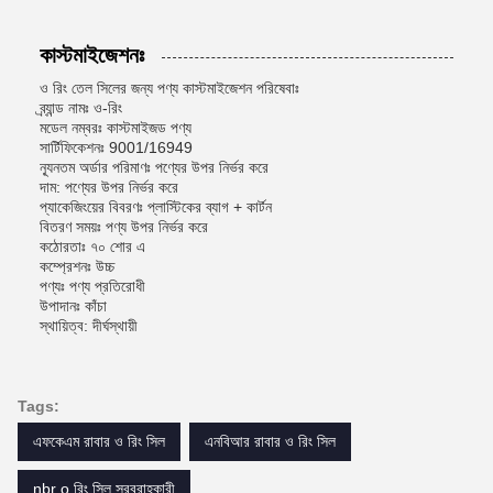
কাস্টমাইজেশনঃ
ও রিং তেল সিলের জন্য পণ্য কাস্টমাইজেশন পরিষেবাঃ
ব্র্যান্ড নামঃ ও-রিং
মডেল নম্বরঃ কাস্টমাইজড পণ্য
সার্টিফিকেশনঃ 9001/16949
ন্যূনতম অর্ডার পরিমাণঃ পণ্যের উপর নির্ভর করে
দাম: পণ্যের উপর নির্ভর করে
প্যাকেজিংয়ের বিবরণঃ প্লাস্টিকের ব্যাগ + কার্টন
বিতরণ সময়ঃ পণ্য উপর নির্ভর করে
কঠোরতাঃ ৭০ শোর এ
কম্প্রেশনঃ উচ্চ
পণ্যঃ পণ্য প্রতিরোধী
উপাদানঃ কাঁচা
স্থায়িত্ব: দীর্ঘস্থায়ী
Tags:
এফকেএম রাবার ও রিং সিল
এনবিআর রাবার ও রিং সিল
nbr o রিং সিল সরবরাহকারী