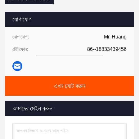
যোগাযোগ
যোগাযোগ:
Mr. Huang
টেলিফোন:
86--18833439456
এখন চ্যাট করুন
আমাদের মেইল ​​করুন