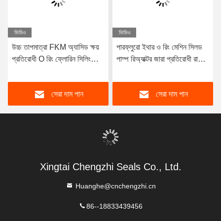
ভিডিও
ভিডিও
উচ্চ তাপমাত্রা FKM অ্যাসিড ক্ষয়
পারফ্লুরো ইথার ও রিং মেশিন সিলড
প্রতিরোধী O রিং ফ্লোরিন সিলিং
পাম্প রিঅ্যাক্টর জারা প্রতিরোধী রাবার
উপাদান সমুদ্রের জল
রিং
সেরা দাম পান
সেরা দাম পান
Xingtai Chengzhi Seals Co., Ltd.
Huanghe@cnchengzhi.cn
86--18833439456