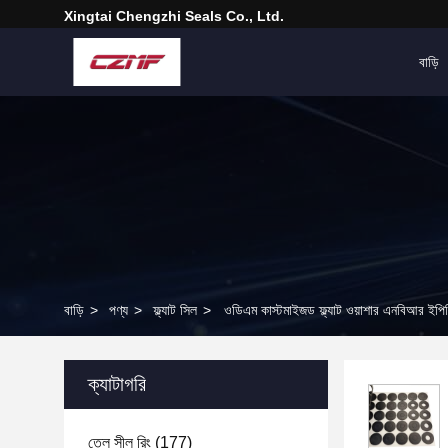
Xingtai Chengzhi Seals Co., Ltd.
বাড়ি
বাড়ি
>
পণ্য
>
ফ্ল্যাট সিল
>
ওডিএম কাস্টমাইজড ফ্ল্যাট ওয়াশার এনবিআর ইপ
ক্যাটাগরি
তেল সীল রিং
(177)