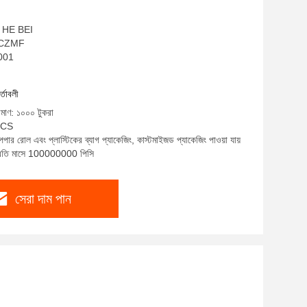
ীন HE BEI
ম: CZMF
9001
র্তাবলী
িমাণ: ১০০০ টুকরা
 PCS
েপার রোল এবং প্লাস্টিকের ব্যাগ প্যাকেজিং, কাস্টমাইজড প্যাকেজিং পাওয়া যায়
প্রতি মাসে 100000000 পিসি
সেরা দাম পান