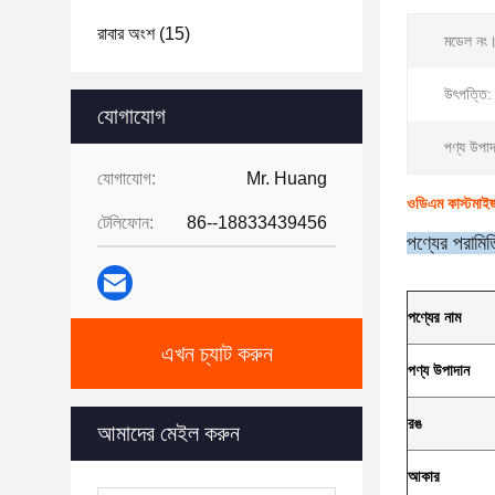
রাবার অংশ
(15)
মডেল নং
উৎপত্তি:
যোগাযোগ
পণ্য উপাদ
যোগাযোগ:
Mr. Huang
ওডিএম কাস্টমাইজ
টেলিফোন:
86--18833439456
পণ্যের পরামিত
পণ্যের নাম
এখন চ্যাট করুন
পণ্য উপাদান
রঙ
আমাদের মেইল ​​করুন
আকার