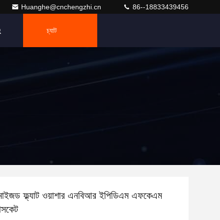
Huanghe@cnchengzhi.cn
86--18833439456
চ্যাট
মাইজড ফ্ল্যাট ওয়াশার এনবিআর ইপিডিএম এফকেএম
যাসকেট