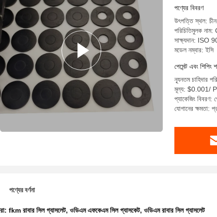
পণ্যের বিবরণ
উৎপত্তি স্থল: চ
পরিচিতিমুলক না
সাক্ষ্যদান: ISO 
মডেল নম্বার: ইসি
পেমেন্ট এবং শিপিং শ
ন্যূনতম চাহিদার পর
মূল্য: $0.001/
প্যাকেজিং বিবরণ: প
যোগানের ক্ষমতা: 
পণ্যের বর্ণনা
ধরা:
fkm রাবার সিল গ্যাসলেট
,
ওডিএম এফকেএম সিল গ্যাসকেট
,
ওডিএম রাবার সিল গ্যাসলেট